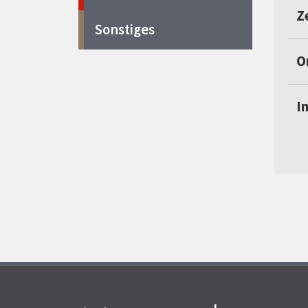
Ze
Sonstiges
O
I