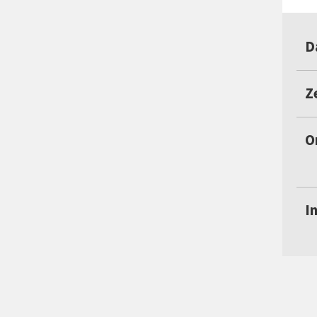
D
Ze
O
I